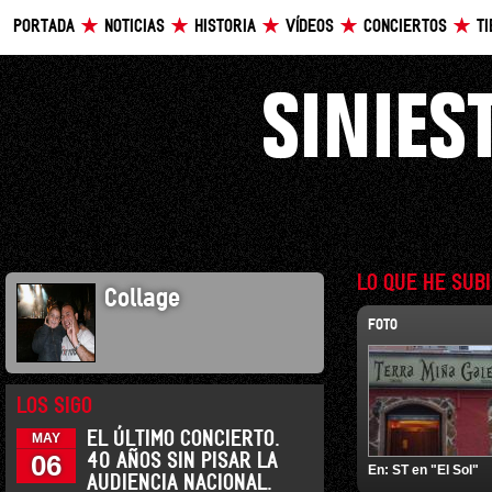
PORTADA
NOTICIAS
HISTORIA
VÍDEOS
CONCIERTOS
T
LO QUE HE SUB
Collage
FOTO
LOS SIGO
EL ÚLTIMO CONCIERTO.
MAY
06
40 AÑOS SIN PISAR LA
En:
ST en "El Sol"
AUDIENCIA NACIONAL.