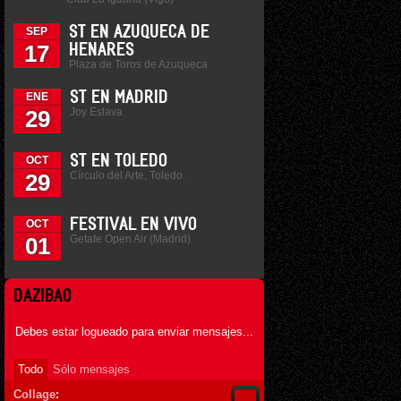
ST EN AZUQUECA DE
SEP
17
HENARES
Plaza de Toros de Azuqueca
ST EN MADRID
ENE
Joy Eslava
29
ST EN TOLEDO
OCT
Círculo del Arte, Toledo.
29
FESTIVAL EN VIVO
OCT
Getafe Open Air (Madrid)
01
DAZIBAO
Debes estar logueado para enviar mensajes...
Todo
Sólo mensajes
Collage
: