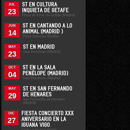
ST EN CULTURA
JUL
23
INQUIETA DE GETAFE
Plaza de toros de Getafe (Madrid)
ST EN CANTANDO A LO
JUN
14
ANIMAL (MADRID )
Plaza Sanchez Bustillo
ST EN MADRID
MAY
Sala Penélope (Madrid)
23
ST EN LA SALA
OCT
04
PENÉLOPE (MADRID)
Sala Penélope (Madrid)
ST EN SAN FERNANDO
MAY
29
DE HENARES
San Fernando de Henares
(Madrid)
FIESTA CONCIERTO XXX
DIC
27
ANIVERSARIO EN LA
IGUANA VIGO
Club La Iguana (Vigo)