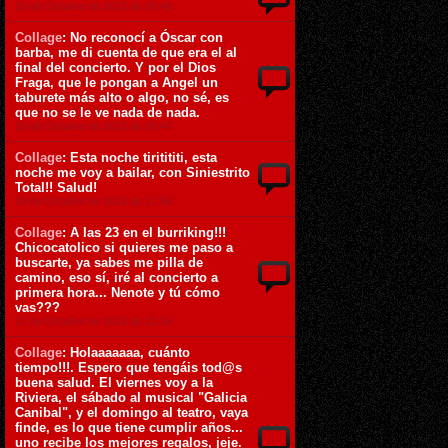
20 de Octubre de 2012 ás 09:49
Collage
: No reconocí a Óscar con
barba, me di cuenta de que era el al
final del concierto. Y por el Dios
Fraga, que le pongan a Angel un
taburete más alto o algo, no sé, es
que no se le ve nada de nada.
20 de Octubre de 2012 ás 09:47
Collage
: Esta noche tiritititi, esta
noche me voy a bailar, con Siniestrito
Total!! Salud!
19 de Octubre de 2012 ás 17:06
Collage
: A las 23 en el burriking!!!
Chicocatolico si quieres me paso a
buscarte, ya sabes me pilla de
camino, eso sí, iré al concierto a
primera hora... Nenote y tú cómo
vas???
17 de Octubre de 2012 ás 21:16
Collage
: Holaaaaaaa, cuánto
tiempo!!!. Espero que tengáis tod@s
buena salud. El viernes voy a la
Riviera, el sábado al musical "Galicia
Canibal", y el domingo al teatro, vaya
finde, es lo que tiene cumplir años...
uno recibe los mejores regalos, jeje.