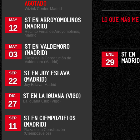
AGOTADO
Wizink Center. Madrid
LO QUE MÁS ME
ST EN ARROYOMOLINOS
MAY
12
(MADRID)
Recinto Ferial de Arroyomolinos,
Madrid
EL CONCIERTO
ST EN VALDEMORO
MAY
03
(MADRID)
ST EN
ENE
Plaza de la Constitución de
29
MADRID
Valdemoro (Madrid)
ST EN JOY ESLAVA
SEP
22
(MADRID)
Joy Eslava, Madrid
ST EN LA IGUANA (VIGO)
DIC
La Iguana Club (Vigo)
27
ST EN CIEMPOZUELOS
SEP
11
(MADRID)
Plaza de la Constitución
(Ciempozuelos)