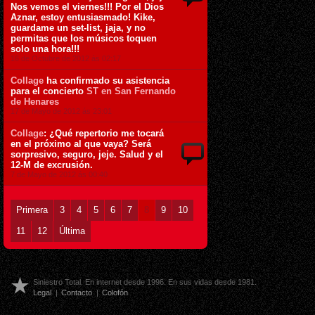
Nos vemos el viernes!!! Por el Dios
Aznar, estoy entusiasmado! Kike,
guardame un set-list, jaja, y no
permitas que los músicos toquen
solo una hora!!!
16 de Octubre de 2012 ás 02:17
Collage
ha confirmado su asistencia
para el concierto
ST en San Fernando
de Henares
17 de Mayo de 2012 ás 23:01
Collage
: ¿Qué repertorio me tocará
en el próximo al que vaya? Será
sorpresivo, seguro, jeje. Salud y el
12-M de excrusión.
7 de Mayo de 2012 ás 00:40
Primera
3
4
5
6
7
8
9
10
11
12
Última
Siniestro Total. En internet desde 1996. En sus vidas desde 1981.
Legal
|
Contacto
|
Colofón