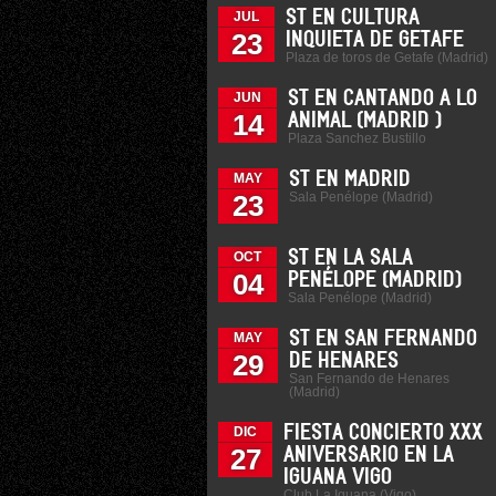
ST EN CULTURA
JUL
23
INQUIETA DE GETAFE
Plaza de toros de Getafe (Madrid)
ST EN CANTANDO A LO
JUN
14
ANIMAL (MADRID )
Plaza Sanchez Bustillo
ST EN MADRID
MAY
Sala Penélope (Madrid)
23
ST EN LA SALA
OCT
04
PENÉLOPE (MADRID)
Sala Penélope (Madrid)
ST EN SAN FERNANDO
MAY
29
DE HENARES
San Fernando de Henares
(Madrid)
FIESTA CONCIERTO XXX
DIC
27
ANIVERSARIO EN LA
IGUANA VIGO
Club La Iguana (Vigo)