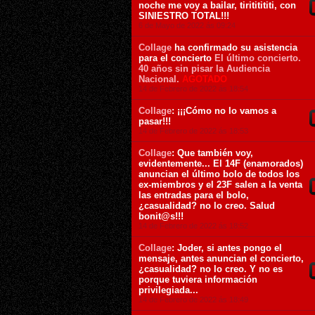
noche me voy a bailar, tirititititi, con
SINIESTRO TOTAL!!!
6 de Mayo de 2022 ás 09:24
Collage
ha confirmado su asistencia
para el concierto
El último concierto.
40 años sin pisar la Audiencia
Nacional.
AGOTADO
14 de Febrero de 2022 ás 18:54
Collage
: ¡¡¡Cómo no lo vamos a
pasar!!!
14 de Febrero de 2022 ás 18:53
Collage
: Que también voy,
evidentemente... El 14F (enamorados)
anuncian el último bolo de todos los
ex-miembros y el 23F salen a la venta
las entradas para el bolo,
¿casualidad? no lo creo. Salud
bonit@s!!!
14 de Febrero de 2022 ás 18:52
Collage
: Joder, si antes pongo el
mensaje, antes anuncian el concierto,
¿casualidad? no lo creo. Y no es
porque tuviera información
privilegiada...
14 de Febrero de 2022 ás 18:49