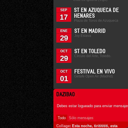
ST EN AZUQUECA DE
SEP
17
HENARES
Plaza de Toros de Azuqueca
ST EN MADRID
ENE
Joy Eslava
29
ST EN TOLEDO
OCT
Círculo del Arte, Toledo.
29
FESTIVAL EN VIVO
OCT
Getafe Open Air (Madrid)
01
DAZIBAO
Debes estar logueado para enviar mensajes
Todo
Sólo mensajes
Collage
: Esta noche, tirititititi, esta