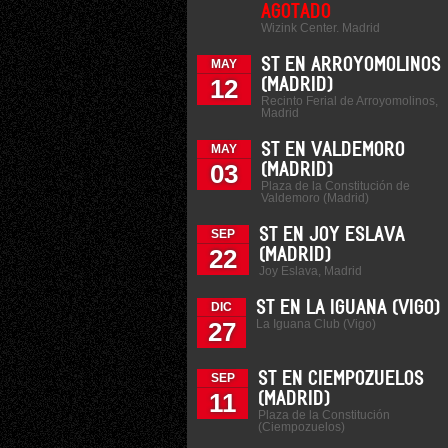
AGOTADO
Wizink Center. Madrid
ST EN ARROYOMOLINOS
MAY
12
(MADRID)
Recinto Ferial de Arroyomolinos,
Madrid
ST EN VALDEMORO
MAY
03
(MADRID)
Plaza de la Constitución de
Valdemoro (Madrid)
ST EN JOY ESLAVA
SEP
22
(MADRID)
Joy Eslava, Madrid
ST EN LA IGUANA (VIGO)
DIC
La Iguana Club (Vigo)
27
ST EN CIEMPOZUELOS
SEP
11
(MADRID)
Plaza de la Constitución
(Ciempozuelos)