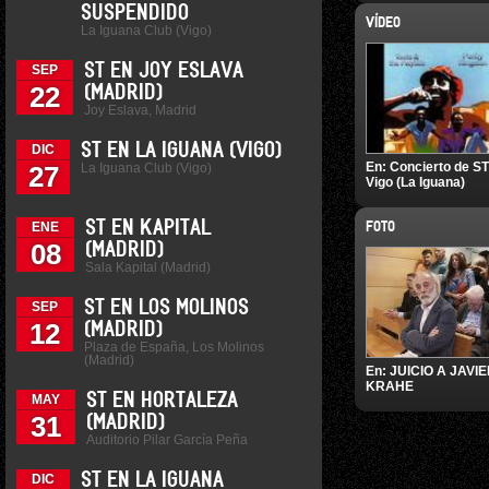
SUSPENDIDO
VÍDEO
La Iguana Club (Vigo)
ST EN JOY ESLAVA
SEP
22
(MADRID)
Joy Eslava, Madrid
ST EN LA IGUANA (VIGO)
DIC
En:
Concierto de ST
La Iguana Club (Vigo)
27
Vigo (La Iguana)
ST EN KAPITAL
ENE
FOTO
08
(MADRID)
Sala Kapital (Madrid)
ST EN LOS MOLINOS
SEP
12
(MADRID)
Plaza de España, Los Molinos
(Madrid)
En:
JUICIO A JAVI
KRAHE
ST EN HORTALEZA
MAY
31
(MADRID)
Auditorio Pilar García Peña
ST EN LA IGUANA
DIC