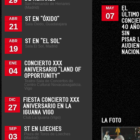
29
San Fernando de Henares
(Madrid)
EL
MAY
07
ÚLTIMO
ST EN "ÓXIDO"
ABR
CONCIE
Sala Óxido, Guadalajara
21
40 AÑO
SIN
PISAR 
ST EN "EL SOL"
ABR
AUDIEN
Sala El Sol, Madrid
19
NACION
CONCIERTO XXX
ENE
04
ANIVERSARIO "LAND OF
OPPORTUNITY"
Teatro-Sala de Concertos do
Centro Cultural Novacaixagalicia.
Vigo
FIESTA CONCIERTO XXX
DIC
27
ANIVERSARIO EN LA
IGUANA VIGO
Club La Iguana (Vigo)
LA FOTO
ST EN LOECHES
SEP
Plaza de Toros de Loeches
03
(Madrid)