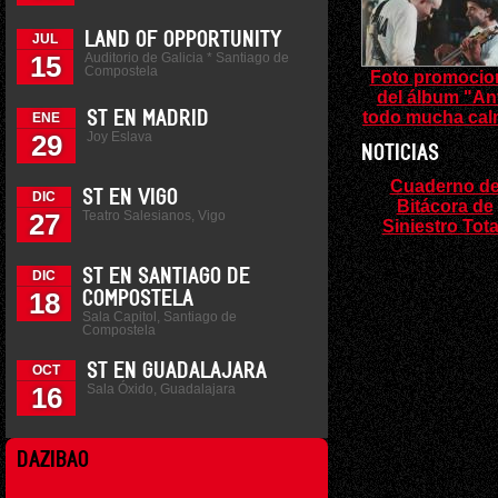
LAND OF OPPORTUNITY
JUL
Auditorio de Galicia * Santiago de
15
Compostela
Foto promocio
del álbum "An
todo mucha cal
ST EN MADRID
ENE
Joy Eslava
29
NOTICIAS
Cuaderno d
ST EN VIGO
DIC
Bitácora de
Teatro Salesianos, Vigo
27
Siniestro Tota
ST EN SANTIAGO DE
DIC
18
COMPOSTELA
Sala Capitol, Santiago de
Compostela
ST EN GUADALAJARA
OCT
Sala Óxido, Guadalajara
16
DAZIBAO