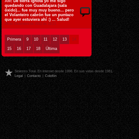
AM
: De tierra ignota yo me sigo
quedando con Guadalajara (sala
óxido)... fue muy muy bueno... pero
el Volanteiro cabrón fue un puntazo
que ayer estuviera ahí :) ... Salud!
28 de Diciembre de 2012 ás 18:21
Primera
9
10
11
12
13
14
15
16
17
18
Última
Siniestro Total. En internet desde 1996. En sus vidas desde 1981.
Legal
|
Contacto
|
Colofón