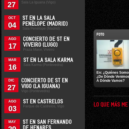
Sala La Iguana (Vigo)
27
ST EN LA SALA
OCT
04
PENÉLOPE (MADRID)
Sala Penélope (Madrid)
FOTO
CONCIERTO DE ST EN
AGO
17
VIVEIRO (LUGO)
Praza Maior, Viveiro
ST EN LA SALA KARMA
MAR
Sala Karma (Pontevedra)
16
En:
¿Quiénes Somo
¿De Dónde Venimo
CONCIERTO DE ST EN
DIC
A Dónde Vamos?
27
VIGO (LA IGUANA)
Vigo (Pontevedra)
ST EN CASTRELOS
AGO
LO QUE MÁS ME
Parque de Castrelos, Vigo
03
ST EN SAN FERNANDO
MAY
EL CONCIERTO
DE HENARES