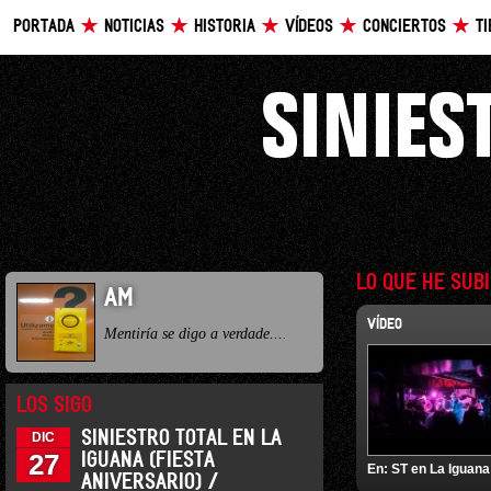
PORTADA
NOTICIAS
HISTORIA
VÍDEOS
CONCIERTOS
T
LO QUE HE SUB
AM
VÍDEO
Mentiría se digo a verdade....
LOS SIGO
SINIESTRO TOTAL EN LA
DIC
27
IGUANA (FIESTA
En:
ST en La Iguana
ANIVERSARIO) /