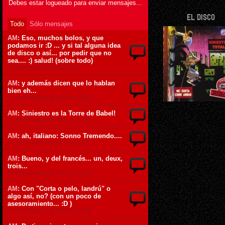
Debes estar logueado para enviar mensajes...
EL DISCO
Todo
Sólo mensajes
AM
: Eso, muchos bolos, y que
podamos ir :D ... y si tal alguna idea
de disco o así... por pedir que no
sea.... :) salud! (sobre todo)
1 de Enero de 2013 ás 02:22
AM
: y además dicen que lo hablan
bien eh...
31 de Diciembre de 2012 ás 16:55
AM
: Siniestro es la Torre de Babel!
31 de Diciembre de 2012 ás 12:46
AM
: ah, italiano: Sonno Tremendo....
29 de Diciembre de 2012 ás 19:10
AM
: Bueno, y del francés... un, deux,
trois...
29 de Diciembre de 2012 ás 18:19
AM
: Con "Corta o pelo, landrú" o
algo así, no? (con un poco de
asesoramiento... :D )
29 de Diciembre de 2012 ás 12:28