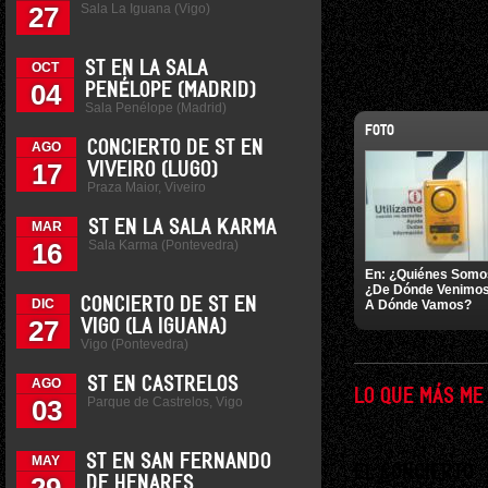
Sala La Iguana (Vigo)
27
ST EN LA SALA
OCT
04
PENÉLOPE (MADRID)
Sala Penélope (Madrid)
FOTO
CONCIERTO DE ST EN
AGO
17
VIVEIRO (LUGO)
Praza Maior, Viveiro
ST EN LA SALA KARMA
MAR
Sala Karma (Pontevedra)
16
En:
¿Quiénes Somo
¿De Dónde Venimo
CONCIERTO DE ST EN
DIC
A Dónde Vamos?
27
VIGO (LA IGUANA)
Vigo (Pontevedra)
ST EN CASTRELOS
AGO
LO QUE MÁS ME
Parque de Castrelos, Vigo
03
ST EN SAN FERNANDO
MAY
EL CONCIERTO
DE HENARES