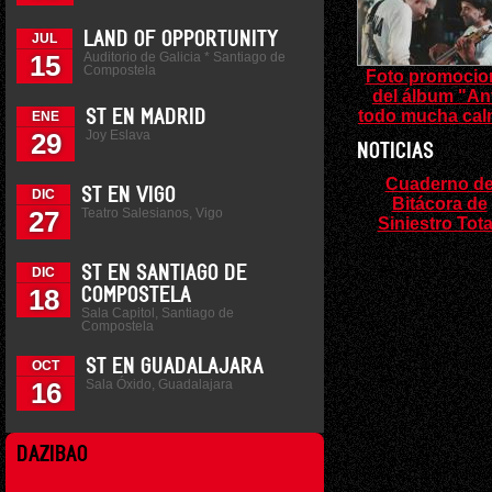
LAND OF OPPORTUNITY
JUL
Auditorio de Galicia * Santiago de
15
Compostela
Foto promocio
del álbum "An
todo mucha cal
ST EN MADRID
ENE
Joy Eslava
29
NOTICIAS
Cuaderno d
ST EN VIGO
DIC
Bitácora de
Teatro Salesianos, Vigo
27
Siniestro Tota
ST EN SANTIAGO DE
DIC
18
COMPOSTELA
Sala Capitol, Santiago de
Compostela
ST EN GUADALAJARA
OCT
Sala Óxido, Guadalajara
16
DAZIBAO