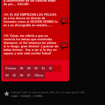
q lasversiones de las clásicas están
de pm.... SALUD!.
9 de Enero de 2011 ás 20:17
AM
: El ASÍ EMPIEZAN LAS PELEAS
es a los discos en directo de
Siniestro como el SESIÓN VERMÚ lo
es a su discografía en estudio......
9 de Enero de 2011 ás 20:09
AM
: César, me refería a que no
conocía los temas que nombraba
dianayosi, el Así empieza las peleas
sí lo tengo, gran directo! :) gracias de
todas formas . Voy a ver si le doy un
repaso y voto esta noche! Salud!
7 de Enero de 2011 ás 22:04
Primera
88
89
90
91
92
93
94
95
96
97
Última
Siniestro Total. En internet desde 1996. En sus vidas desde 1981.
Legal
|
Contacto
|
Colofón