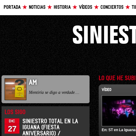
PORTADA
NOTICIAS
HISTORIA
VÍDEOS
CONCIERTOS
T
LO QUE HE SUB
AM
VÍDEO
Mentiría se digo a verdade....
LOS SIGO
SINIESTRO TOTAL EN LA
DIC
27
IGUANA (FIESTA
En:
ST en La Iguana
ANIVERSARIO) /