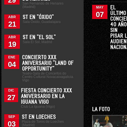
29
San Fernando de Henares
(Madrid)
EL
MAY
07
ÚLTIMO
ST EN "ÓXIDO"
ABR
CONCIE
Sala Óxido, Guadalajara
21
40 AÑO
SIN
PISAR 
ST EN "EL SOL"
ABR
AUDIEN
Sala El Sol, Madrid
19
NACION
CONCIERTO XXX
ENE
04
ANIVERSARIO "LAND OF
OPPORTUNITY"
Teatro-Sala de Concertos do
Centro Cultural Novacaixagalicia.
Vigo
FIESTA CONCIERTO XXX
DIC
27
ANIVERSARIO EN LA
IGUANA VIGO
Club La Iguana (Vigo)
LA FOTO
ST EN LOECHES
SEP
Plaza de Toros de Loeches
03
(Madrid)