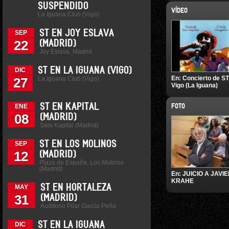
SUSPENDIDO
VÍDEO
La Iguana Club (Vigo)
ST EN JOY ESLAVA
SEP
22
(MADRID)
Joy Eslava, Madrid
ST EN LA IGUANA (VIGO)
DIC
En:
Concierto de ST
La Iguana Club (Vigo)
27
Vigo (La Iguana)
ST EN KAPITAL
ENE
FOTO
08
(MADRID)
Sala Kapital (Madrid)
ST EN LOS MOLINOS
SEP
12
(MADRID)
Plaza de España, Los Molinos
(Madrid)
En:
JUICIO A JAVI
KRAHE
ST EN HORTALEZA
MAY
31
(MADRID)
Auditorio Pilar García Peña
ST EN LA IGUANA
DIC