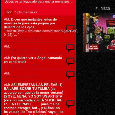
Debes estar logueado para enviar mensajes...
EL DISCO
Todo
Sólo mensajes
AM
: Dicen que instantes antes de
morir se te pasa esta página por
delante de los ojos...
'
'.substr('http://siniestro.com/historia/galerias',
0, 25).'...
'
14 de Enero de 2011 ás 00:10
AM
:
10 de Enero de 2011 ás 00:15
AM
: (Yo quiero ver a Ángel cantando
en concierto!)
10 de Enero de 2011 ás 00:14
AM
:
9 de Enero de 2011 ás 21:46
AM
: ASI EMPIEZAN LAS PELEAS: 1)
BAILARÉ SOBRE TU TUMBA (de
acuerdo con que es la mejor versión)
2) OYE, NENA, YO SOY UN ARTISTA
(versión mejorada!) 3) LA SOCIEDAD
ES LA CULPABLE........pues me ha
costado escoger, buf.., y al final no
he votado las "no clásicas" vaya... es