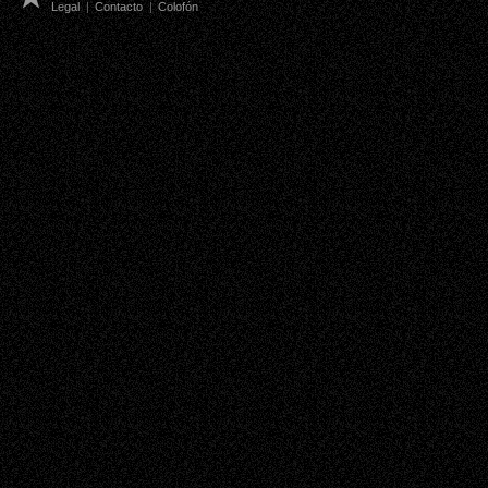
Legal
|
Contacto
|
Colofón