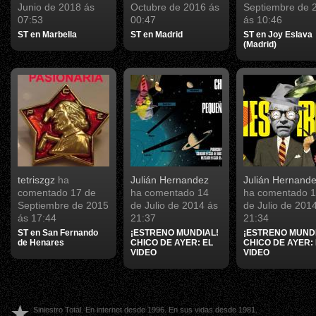
Junio de 2018 ás
Octubre de 2016 ás
Septiembre de 
07:53
00:47
ás 10:46
ST en Marbella
ST en Madrid
ST en Joy Eslava
(Madrid)
tetriszgz
ha
Julián Hernandez
Julián Hernand
comentado
17 de
ha comentado
14
ha comentado
1
Septiembre de 2015
de Julio de 2014 ás
de Julio de 201
ás 17:44
21:37
21:34
ST en San Fernando
¡ESTRENO MUNDIAL!
¡ESTRENO MUNDI
de Henares
CHICO DE AYER: EL
CHICO DE AYER:
VIDEO
VIDEO
Siniestro Total. En internet desde 1996. En sus vidas desde 1981.