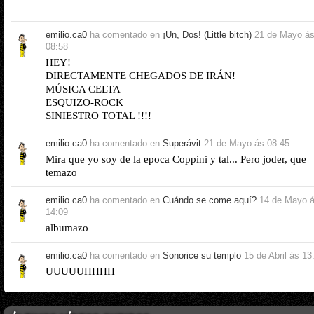
emilio.ca0
ha comentado en
¡Un, Dos! (Little bitch)
21 de Mayo á
08:58
HEY!
DIRECTAMENTE CHEGADOS DE IRÁN!
MÚSICA CELTA
ESQUIZO-ROCK
SINIESTRO TOTAL !!!!
emilio.ca0
ha comentado en
Superávit
21 de Mayo ás 08:45
Mira que yo soy de la epoca Coppini y tal... Pero joder, que
temazo
emilio.ca0
ha comentado en
Cuándo se come aquí?
14 de Mayo 
14:09
albumazo
emilio.ca0
ha comentado en
Sonorice su templo
15 de Abril ás 13
UUUUUHHHH