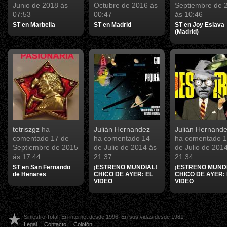
Junio de 2018 ás
Octubre de 2016 ás
Septiembre de 
07:53
00:47
ás 10:46
ST en Marbella
ST en Madrid
ST en Joy Eslava
(Madrid)
tetriszgz
ha
Julián Hernandez
Julián Hernand
comentado
17 de
ha comentado
14
ha comentado
1
Septiembre de 2015
de Julio de 2014 ás
de Julio de 201
ás 17:44
21:37
21:34
ST en San Fernando
¡ESTRENO MUNDIAL!
¡ESTRENO MUNDI
de Henares
CHICO DE AYER: EL
CHICO DE AYER:
VIDEO
VIDEO
Siniestro Total. En internet desde 1996. En sus vidas desde 1981.
Legal
|
Contacto
|
Colofón