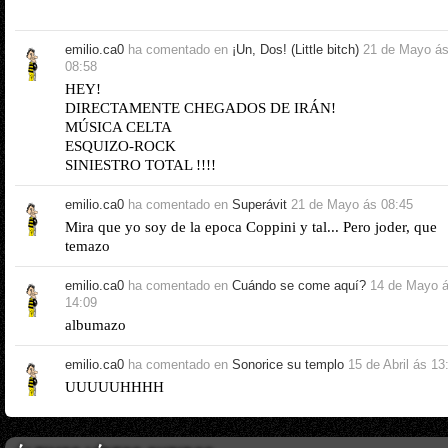
emilio.ca0
ha comentado en
¡Un, Dos! (Little bitch)
21 de Mayo á
08:58
HEY!
DIRECTAMENTE CHEGADOS DE IRÁN!
MÚSICA CELTA
ESQUIZO-ROCK
SINIESTRO TOTAL !!!!
emilio.ca0
ha comentado en
Superávit
21 de Mayo ás 08:45
Mira que yo soy de la epoca Coppini y tal... Pero joder, que
temazo
emilio.ca0
ha comentado en
Cuándo se come aquí?
14 de Mayo 
14:09
albumazo
emilio.ca0
ha comentado en
Sonorice su templo
15 de Abril ás 13
UUUUUHHHH