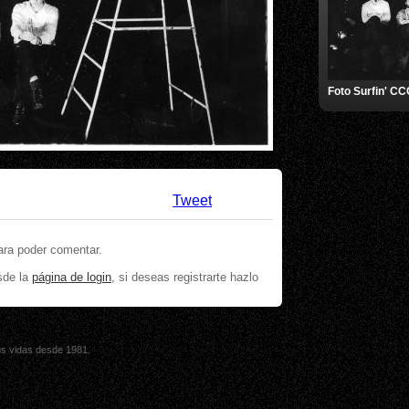
Foto Surfin' C
Tweet
ara poder comentar.
sde la
página de login
, si deseas registrarte hazlo
sus vidas desde 1981.