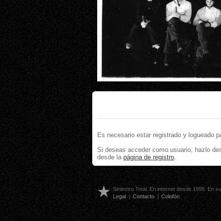
Es necesario estar registrado y logueado p
Si deseas acceder como usuario, hazlo de
desde la
página de registro
.
Siniestro Total. En internet desde 1996. En 
Legal
|
Contacto
|
Colofón