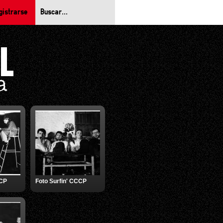
gistrarse
CCP
Foto Surfin' CCCP