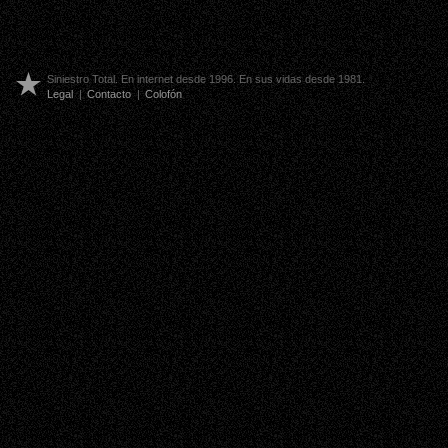
Siniestro Total. En internet desde 1996. En sus vidas desde 1981.
Legal
|
Contacto
|
Colofón