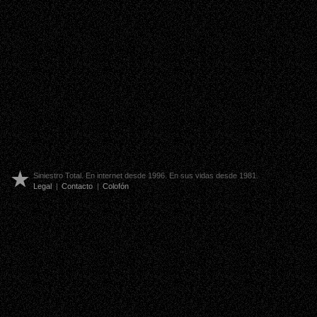
Siniestro Total. En internet desde 1996. En sus vidas desde 1981.
Legal
|
Contacto
|
Colofón