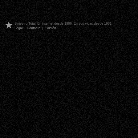
Siniestro Total. En internet desde 1996. En sus vidas desde 1981.
Legal
|
Contacto
|
Colofón