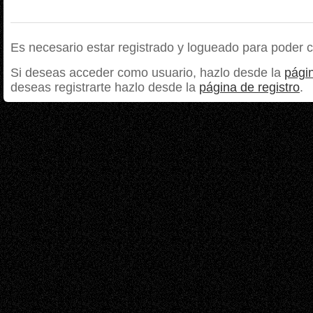
Es necesario estar registrado y logueado para poder 
Si deseas acceder como usuario, hazlo desde la
págin
deseas registrarte hazlo desde la
página de registro
.