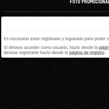
FOTO PROMOCIONAL
Es necesario estar registrado y logueado para poder 
Si deseas acceder como usuario, hazlo desde la
págin
deseas registrarte hazlo desde la
página de registro
.