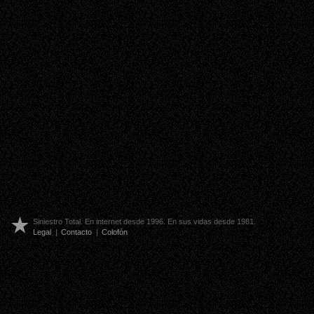
Siniestro Total. En internet desde 1996. En sus vidas desde 1981.
Legal
|
Contacto
|
Colofón