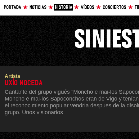
PORTADA
NOTICIAS
HISTORIA
VÍDEOS
CONCIERTOS
T
Artista
UXÍO NOCEDA
Cantante del grupo vigués "Moncho e mai-los Sapoco
Moncho e mai-los Sapoconchos eran de Vigo y tenían
el reconocimiento popular vendría despues de la disol
grupo. Unos visionarios