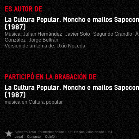
ES AUTOR DE
La Cultura Popular. Moncho e mailos Sapoco
(1987)
Música:
Julián Hernández
Javier Soto
Segundo Grandío
Á
González
Jorge Beltrán
Version de un tema de:
Uxío Noceda
PARTICIPÓ EN LA GRABACIÓN DE
La Cultura Popular. Moncho e mailos Sapoco
(1987)
musica en
Cultura popular
Siniestro Total. En internet desde 1996. En sus vidas desde 1981.
Legal
|
Contacto
|
Colofón