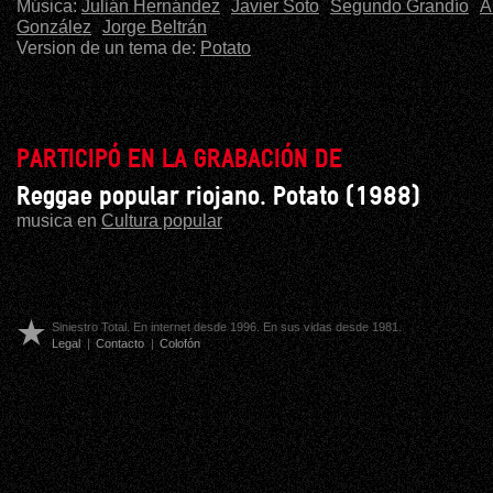
Música:
Julián Hernández
Javier Soto
Segundo Grandío
Á
González
Jorge Beltrán
Version de un tema de:
Potato
PARTICIPÓ EN LA GRABACIÓN DE
Reggae popular riojano. Potato (1988)
musica en
Cultura popular
Siniestro Total. En internet desde 1996. En sus vidas desde 1981.
Legal
|
Contacto
|
Colofón