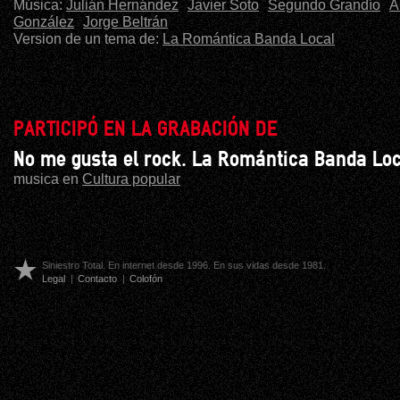
Música:
Julián Hernández
Javier Soto
Segundo Grandío
Á
González
Jorge Beltrán
Version de un tema de:
La Romántica Banda Local
PARTICIPÓ EN LA GRABACIÓN DE
No me gusta el rock. La Romántica Banda Lo
musica en
Cultura popular
Siniestro Total. En internet desde 1996. En sus vidas desde 1981.
Legal
|
Contacto
|
Colofón