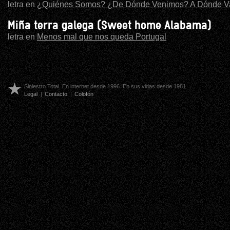
letra en
¿Quiénes Somos? ¿De Dónde Venimos? A Dónde 
Miña terra galega (Sweet home Alabama)
letra en
Menos mal que nos queda Portugal
Siniestro Total. En internet desde 1996. En sus vidas desde 1981.
Legal
|
Contacto
|
Colofón