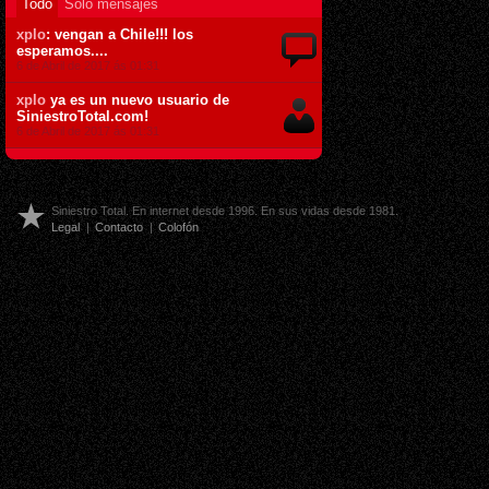
Todo
Sólo mensajes
xplo
: vengan a Chile!!! los
esperamos....
6 de Abril de 2017 ás 01:31
xplo
ya es un nuevo usuario de
SiniestroTotal.com!
6 de Abril de 2017 ás 01:31
Siniestro Total. En internet desde 1996. En sus vidas desde 1981.
Legal
|
Contacto
|
Colofón