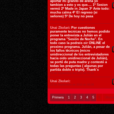
aportar mi granito de arena yo
tambien a esto y es que.... 1º Sesion
vermú 2º Made in Japan 3º Ante todo:
mucha calma 4º El regreso (si
señores) 5º De hoy no pasa
2 de Noviembre de 2010 ás 17:05
Unai Zkolari
: Por cuestiones
puramente tecnicas no hemos podido
poner la entrevista a Julián en el
programa "Sesión de Noche". En
todo caso la podreis oir ONLINE el
proximo programa. Julián, a pesar de
los fallos técnicos (micro
unidireccional de los entrevistadores
hacia oido unidireccional de Julián),
se portó de puta madre y contestó a
todas las preguntas ( algunas por
partída doble o triple). Thank´s
28 de Septiembre de 2010 ás 01:12
Unai Zkolari
:
22 de Septiembre de 2010 ás 00:08
Primera
1
2
3
4
5
6
Última