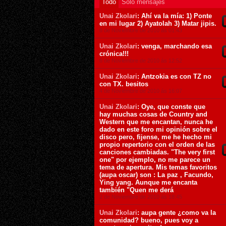
Todo
Sólo mensajes
Unai Zkolari
: Ahí va la mía: 1) Ponte
en mi lugar 2) Ayatolah 3) Matar jipis.
8 de Noviembre de 2010 ás 01:43
Unai Zkolari
: venga, marchando esa
crónica!!!
6 de Noviembre de 2010 ás 12:52
Unai Zkolari
: Antzokia es con TZ no
con TX. besitos
4 de Noviembre de 2010 ás 16:07
Unai Zkolari
: Oye, que conste que
hay muchas cosas de Country and
Western que me encantan, nunca he
dado en este foro mi opinión sobre el
disco pero, fijense, me he hecho mi
propio repertorio con el orden de las
canciones cambiadas. "The very first
one" por ejemplo, no me parece un
tema de apertura. Mis temas favoritos
(aupa oscar) son : La paz , Facundo,
Ying yang. Aunque me encanta
también "Quen me derá
2 de Noviembre de 2010 ás 18:45
Unai Zkolari
: aupa gente ¿como va la
comunidad? bueno, pues voy a