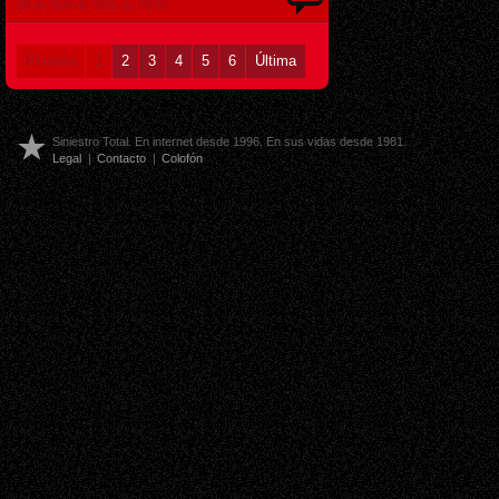
28 de Abril de 2011 ás 08:56
Primera
1
2
3
4
5
6
Última
Siniestro Total. En internet desde 1996. En sus vidas desde 1981.
Legal
|
Contacto
|
Colofón