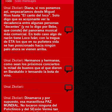
Todo
Sólo mensajes
Unai Zkolari
: Diana, si nos ponemos
así, empezaríamos desde Miguel
Ríos hasta "El canto del loco". Solo
digo que es acojonante ver la
decadencia entre algunas personas
"decentes" (y no lo digo por Bebe,
que conste) del panorama musical
más comercial. En todo caso algo de
razón tiene Loco Iván; con la tregua
de ETA los que en su puñetera vida
se han posicionado hacia ningún
palo ahora se vienen arriba.
9 de Febrero de 2012 ás 20:02
Unai Zkolari
: Hermanos y hermanas,
como sean los próximos conciertos
la mitad de buenos que el que dieron
en Barakaldo ir tensando la bota de
vino.
20 de Julio de 2011 ás 23:19
Unai Zkolari
:
18 de Julio de 2011 ás 19:37
Unai Zkolari
: Dinamarca y por
supuesto, esa maravillosa PAZ
MUNDIAL. No tocaron ninguna del
Policlínico y del SEsión Vermú tan