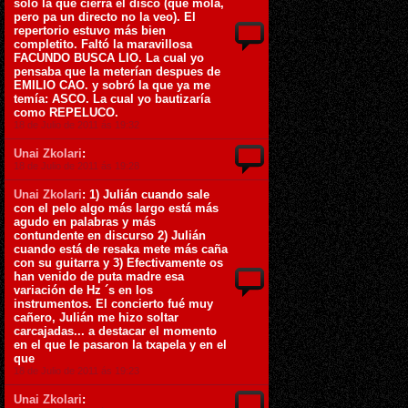
solo la que cierra el disco (que mola,
pero pa un directo no la veo). El
repertorio estuvo más bien
completito. Faltó la maravillosa
FACUNDO BUSCA LIO. La cual yo
pensaba que la meterían despues de
EMILIO CAO. y sobró la que ya me
temía: ASCO. La cual yo bautizaría
como REPELUCO.
18 de Julio de 2011 ás 19:32
Unai Zkolari
:
18 de Julio de 2011 ás 19:28
Unai Zkolari
: 1) Julián cuando sale
con el pelo algo más largo está más
agudo en palabras y más
contundente en discurso 2) Julián
cuando está de resaka mete más caña
con su guitarra y 3) Efectivamente os
han venido de puta madre esa
variación de Hz ´s en los
instrumentos. El concierto fué muy
cañero, Julián me hizo soltar
carcajadas... a destacar el momento
en el que le pasaron la txapela y en el
que
18 de Julio de 2011 ás 19:23
Unai Zkolari
: