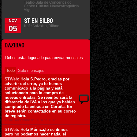
Teatro-Sala de Concertos do
Centro Cultural Novacaixagalicia.
Vigo
ST EN BILBO
NOV
Kafe Antzokia, Bilbao
05
DAZIBAO
Debes estar logueado para enviar mensajes...
Todo
Sólo mensajes
STWeb
: Hola S.Pedro, gracias por
advertir del error, ya lo hemos
comunicado a la página y está
solucionado para la compra de
nuevas entradas. Se reembolsará la
diferencia de IVA a los que ya habían
comprado la entrada en Coruña. En
breve serán contactados en su correo
de registro.
17 de Noviembre de 2018 ás 11:18
STWeb
: Hola Mónica,lo sentimos
pero no podemos hacer nada, el