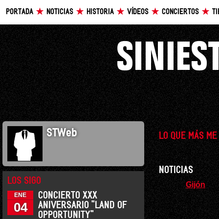
PORTADA
NOTICIAS
HISTORIA
VÍDEOS
CONCIERTOS
T
STWeb
LO QUE MÁS ME
NOTICIAS
LOS SIGO
Gijón
CONCIERTO XXX
ENE
04
ANIVERSARIO "LAND OF
OPPORTUNITY"