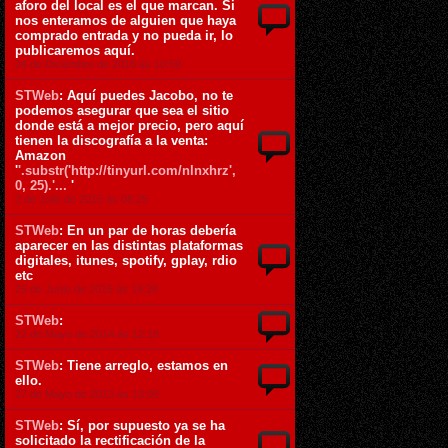
aforo del local es el que marcan. Si
nos enteramos de alguien que haya
comprado entrada y no pueda ir, lo
publicaremos aquí.
24 de Diciembre de 2016 ás 10:59
STWeb
: Aquí puedes Jacobo, no te
podemos asegurar que sea el sitio
donde está a mejor precio, pero aquí
tienen la discografía a la venta:
Amazon
'
'.substr('http://tinyurl.com/nlnxhrz',
0, 25).'...
'
2 de Julio de 2015 ás 08:25
STWeb
: En un par de horas debería
aparecer en las distintas plataformas
digitales, itunes, spotify, gplay, rdio
etc
25 de Junio de 2015 ás 19:28
STWeb
:
22 de Mayo de 2014 ás 12:18
STWeb
: Tiene arreglo, estamos en
ello.
27 de Mayo de 2013 ás 13:05
STWeb
: Sí, por supuesto ya se ha
solicitado la rectificación de la