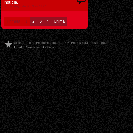
noticia.
21 de Mayo de 2013 ás 11:01
Primera
1
2
3
4
Última
Siniestro Total. En internet desde 1996. En sus vidas desde 1981.
Legal
|
Contacto
|
Colofón