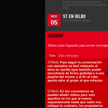
Teatro-Sala de Concertos do
Centro Cultural Novacaixagalicia.
Vigo
ST EN BILBO
NOV
Kafe Antzokia, Bilbao
05
DAZIBAO
Debes estar logueado para enviar mensajes
Todo
Sólo mensajes
STWeb
: Para seguir la conversación
con ejemplos es facil enlazarlo al
tema en spotify (que también puede
escucharse de forma gratuita) o a una
playlist del mismo y al fin al cabo
aporta valor al grupo al que enlazais.
24 de Febrero de 2011 ás 16:53
STWeb
: En los comentarios se
pueden añadir videos pero solo
aquellos en los que al menos
supuestamente hasta que nadie nos
indique lo contrario, los propietarios