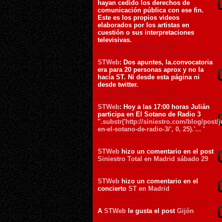
hayan cedido los derechos de
comunicación pública con ese fin.
Este es los propios videos
elaborados por los artistas en
cuestión o sus interpretaciones
televisivas.
24 de Febrero de 2011 ás 16:25
STWeb
: Dos apuntes, la.convocatoria
era para 20 personas aprox y no la
hacía ST. Ni desde esta página ni
desde twitter.
15 de Febrero de 2011 ás 21:00
STWeb
: Hoy a las 17:00 horas Julián
participa en El Sotano de Radio 3
'
'.substr('http://siniestro.com/blog/post/j
en-el-sotano-de-radio-3/', 0, 25).'...
'
31 de Enero de 2011 ás 13:48
STWeb
hizo un comentario en el post
Siniestro Total en Madrid sábado 29
27 de Enero de 2011 ás 18:55
STWeb
hizo un comentario en el
concierto
ST en Madrid
14 de Enero de 2011 ás 10:53
A
STWeb
le gusta el post
Gijón
2 de Diciembre de 2010 ás 16:22