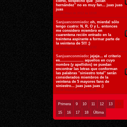
cierto, sospecho que "julián
hernández" no es muy fan... juas juas
juas
23 de Mayo de 2012 ás 13:08
Sanjuanconmiedo
: oh, mierda! sólo
tengo cuatro: N, R, O y L. entonces
me considero miembro en
cuarentena recién entrado en la
treintena aspirante a formar parte de
la veintena de 5!!! ;)
23 de Mayo de 2012 ás 12:02
Sanjuanconmiedo
: jejeje... el criterio
es..................... aquellos en cuyo
nombre (y apellidos) se puedan
encontrar las letras que conforman
las palabras "siniestro total" serán
considerados miembros de la
veintena de 5 mayores fans de
siniestro... juas juas juas ;)
23 de Mayo de 2012 ás 11:59
Primera
9
10
11
12
13
14
15
16
17
18
Última