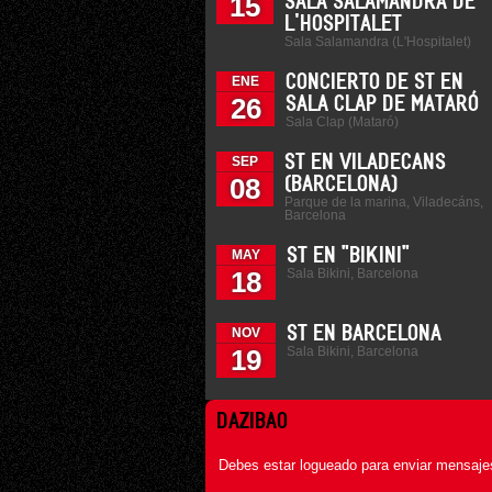
15
SALA SALAMANDRA DE
L'HOSPITALET
Sala Salamandra (L'Hospitalet)
CONCIERTO DE ST EN
ENE
26
SALA CLAP DE MATARÓ
Sala Clap (Mataró)
ST EN VILADECANS
SEP
08
(BARCELONA)
Parque de la marina, Viladecáns,
Barcelona
ST EN "BIKINI"
MAY
Sala Bikini, Barcelona
18
ST EN BARCELONA
NOV
Sala Bikini, Barcelona
19
DAZIBAO
Debes estar logueado para enviar mensajes