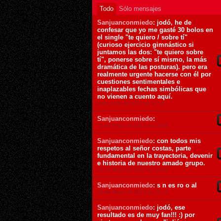
Todo
Sólo mensajes
Sanjuanconmiedo
: jodó, he de
confesar que yo me gasté 30 bolos en
el single "te quiero / sobre tí"
(curioso ejercicio gimnástico si
juntamos las dos: "te quiero sobre
tí", ponerse sobre sí mismo, la más
dramática de las posturas). pero era
realmente urgente hacerse con él por
cuestiones sentimentales e
inaplazables fechas simbólicas que
no vienen a cuento aquí.
1 de Junio de 2012 ás 12:10
Sanjuanconmiedo
:
23 de Mayo de 2012 ás 18:03
Sanjuanconmiedo
: con todos mis
respetos al señor costas, parte
fundamental en la trayectoria, devenir
e historia de nuestro amado grupo.
23 de Mayo de 2012 ás 18:02
Sanjuanconmiedo
: s n es ro o al
23 de Mayo de 2012 ás 16:13
Sanjuanconmiedo
: jodó, ese
resultado es de muy fan!!! :) por