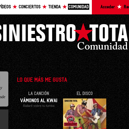
VÍDEOS
CONCIERTOS
TIENDA
COMUNIDAD
Acceder
Re
LO QUE MÁS ME GUSTA
 y
LA CANCIÓN
EL DISCO
esde
VÁMONOS AL KWAI
Bailaré sobre tu tumba