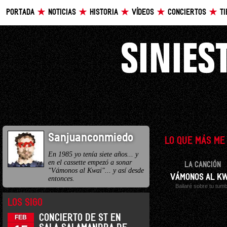
PORTADA
NOTICIAS
HISTORIA
VÍDEOS
CONCIERTOS
T
Sanjuanconmiedo
LO QUE MÁS ME
En 1985 yo tenía siete años... y
en el cassette empezó a sonar
LA CANCIÓN
"Vámonos al Kwai"... y así desde
VÁMONOS AL KW
entonces.
Bailaré sobre tu tum
LOS SIGO
CONCIERTO DE ST EN
FEB