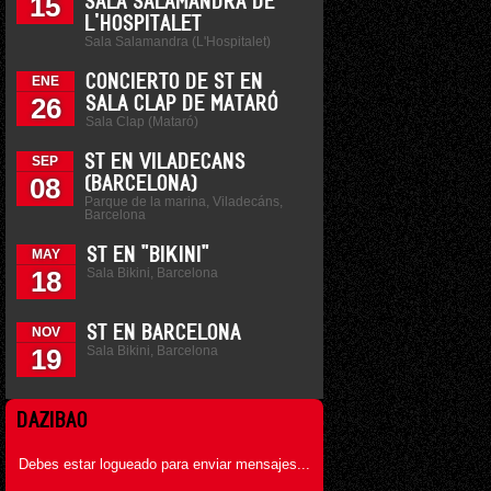
15
SALA SALAMANDRA DE
L'HOSPITALET
Sala Salamandra (L'Hospitalet)
CONCIERTO DE ST EN
ENE
26
SALA CLAP DE MATARÓ
Sala Clap (Mataró)
ST EN VILADECANS
SEP
08
(BARCELONA)
Parque de la marina, Viladecáns,
Barcelona
ST EN "BIKINI"
MAY
Sala Bikini, Barcelona
18
ST EN BARCELONA
NOV
Sala Bikini, Barcelona
19
DAZIBAO
Debes estar logueado para enviar mensajes...