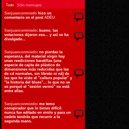
Todo
Sólo mensajes
Sanjuanconmiedo
hizo un
comentario en el post
ADÉU
14 de Febrero de 2013 ás 09:13
Sanjuanconmiedo
: bueno, las
votaciones dijeron eso... y así se ha
divulgado...
8 de Febrero de 2013 ás 18:24
Sanjuanconmiedo
: no pierdas la
esperanza. del material virgin hay
unas reediciones baratillas (una
especie de cajita de plástico de
dimensiones más reducidas que las
de cd normales, sin libreto ni ná) de
las que he visto el "cultura popular" y
"la historia del blues"... lo que no se
es porqué el "sesión vermú" no está
entre ellas.
8 de Febrero de 2013 ás 12:01
Sanjuanconmiedo
: me temo
conspirador que lo tienes difícil.
nunca fue editado en vinilo y para un
cedele tendrás que recurrir a la
segunda mano.
7 de Febrero de 2013 ás 21:05