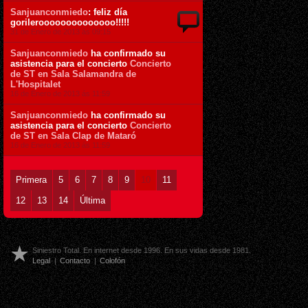
Sanjuanconmiedo
: feliz día
gorileroooooooooooooo!!!!!
31 de Enero de 2013 ás 09:15
Sanjuanconmiedo
ha confirmado su
asistencia para el concierto
Concierto
de ST en Sala Salamandra de
L'Hospitalet
16 de Enero de 2013 ás 11:59
Sanjuanconmiedo
ha confirmado su
asistencia para el concierto
Concierto
de ST en Sala Clap de Mataró
16 de Enero de 2013 ás 11:59
Primera
5
6
7
8
9
10
11
12
13
14
Última
Siniestro Total. En internet desde 1996. En sus vidas desde 1981.
Legal
|
Contacto
|
Colofón