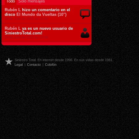
Todo
Sólo mensajes
Rubén L
hizo un comentario en el
disco
El Mundo da Vueltas (10")
14 de Julio de 2022 ás 15:46
Rubén L
ya es un nuevo usuario de
SiniestroTotal.com!
14 de Julio de 2022 ás 15:39
Siniestro Total. En internet desde 1996. En sus vidas desde 1981.
Legal
|
Contacto
|
Colofón