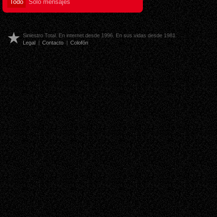
Todo
Sólo mensajes
Siniestro Total. En internet desde 1996. En sus vidas desde 1981.
Legal
|
Contacto
|
Colofón