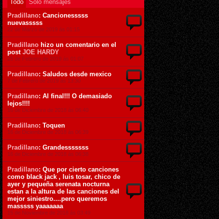
Todo
Sólo mensajes
Pradillano
: Cancionesssss
nuevasssss
22 de Marzo de 2019 ás 01:15
Pradillano
hizo un comentario en el
post
JOE HARDY
25 de Febrero de 2019 ás 01:07
Pradillano
: Saludos desde mexico
7 de Febrero de 2019 ás 13:30
Pradillano
: Al final!!! O demasiado
lejos!!!!
16 de Diciembre de 2018 ás 06:40
Pradillano
: Toquen
16 de Diciembre de 2018 ás 06:39
Pradillano
: Grandesssssss
16 de Diciembre de 2018 ás 06:38
Pradillano
: Que por cierto canciones
como black jack , luis tosar, chico de
ayer y pequeña serenata nocturna
estan a la altura de las canciones del
mejor siniestro....pero queremos
masssss yaaaaaaa
15 de Noviembre de 2018 ás 03:49