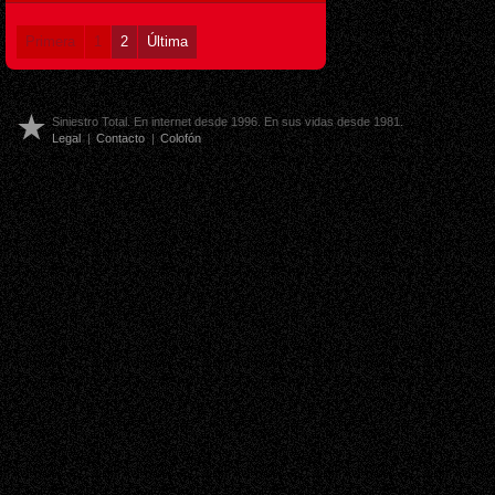
Primera
1
2
Última
Siniestro Total. En internet desde 1996. En sus vidas desde 1981.
Legal
|
Contacto
|
Colofón