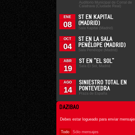
Auditorio Municipal de Corral de
Calatrava (Ciudade Real)
ST EN KAPITAL
ENE
08
(MADRID)
Sala Kapital (Madrid)
ST EN LA SALA
OCT
04
PENÉLOPE (MADRID)
Sala Penélope (Madrid)
ST EN "EL SOL"
ABR
Sala El Sol, Madrid
19
SINIESTRO TOTAL EN
AGO
14
PONTEVEDRA
Praza de España
DAZIBAO
Debes estar logueado para enviar mensajes
Todo
Sólo mensajes