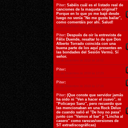
Piter
: Sabéis cuál es el listado real de
canciones de la maqueta original?
Porque en lo que yo me bajé desde
luego no venía "No me gusta bailar",
como comentáis por ahí. Salud!
26 de Diciembre de 2010 ás 21:02
Piter
: Después de oir la entrevista de
Félix Duende, resaltar lo de que Don
Alberto Torrado coincida con una
buena parte de los aquí presentes en
las bondades del Sesión Vermú. Sí
señor.
21 de Diciembre de 2010 ás 18:02
Piter
:
21 de Diciembre de 2010 ás 17:29
Piter
:
21 de Diciembre de 2010 ás 17:26
Piter
: (Que conste que servidor jamás
ha oido ni "Ven a hacer el zuavo", ni
"Policarpo Sanz", pero recuerdo que
las mencionaban en una Rock Delux
de cuando salió el "De hoy no pasa"
junto con "Vamos al bar" y "Lincha al
casero" como rarezas/versiones de
ST extradiscográficas)