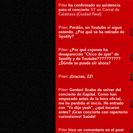
Piter
ha confirmado su asistencia
para el concierto
ST en Corral de
Calatrava (Ciudad Real)
1 de Agosto de 2018 ás 08:40
Piter
: Perdón, en Youtube sí sigue
estando. ¿Por qué se ha retirado de
Spotify?
12 de Febrero de 2016 ás 15:51
Piter
: ¿Por qué cojones ha
desaparecido "Chico de ayer" de
Spotify y de Youtube??????????
¿Dónde se puede oír ahora?
12 de Febrero de 2016 ás 15:47
Piter
: ¡Gracias, ZZ!
14 de Enero de 2015 ás 00:34
Piter
: Gentes! Acabo de volver del
concierto de Kapital. Como han
empezado antes de la hora oficial,
me he perdido el inicio. He entrado
con "Yo dije yeah", ¿qué tocaron
antes? ¡Gran concierto con repertorio
curiosísimo! Saúde!
9 de Enero de 2015 ás 00:55
Piter
hizo un comentario en el post