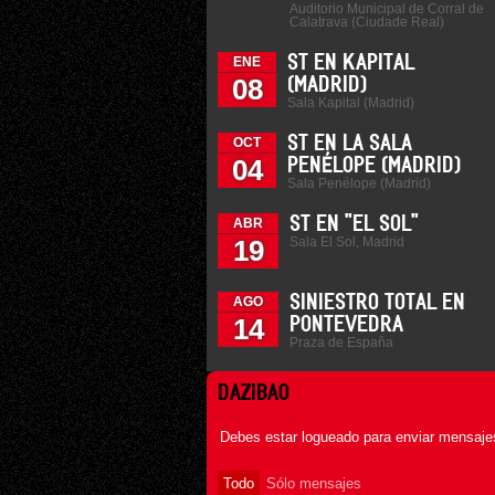
Auditorio Municipal de Corral de
Calatrava (Ciudade Real)
ST EN KAPITAL
ENE
08
(MADRID)
Sala Kapital (Madrid)
ST EN LA SALA
OCT
04
PENÉLOPE (MADRID)
Sala Penélope (Madrid)
ST EN "EL SOL"
ABR
Sala El Sol, Madrid
19
SINIESTRO TOTAL EN
AGO
14
PONTEVEDRA
Praza de España
DAZIBAO
Debes estar logueado para enviar mensajes
Todo
Sólo mensajes