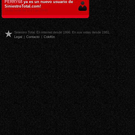
PERRY68
ya es un nuevo usuario de
SiniestroTotal.com!
19 de Junio de 2017 ás 10:49
Siniestro Total. En internet desde 1996. En sus vidas desde 1981.
Legal
|
Contacto
|
Colofón