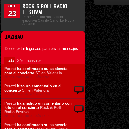
ROCK & ROLL RADIO
OCT
23
FESTIVAL
Pabellón Cubierto - Ciutat
esportiva Camilo Cano. La Nucía,
Alicante.
DAZIBAO
Debes estar logueado para enviar mensajes...
Todo
Sólo mensajes
Peretti
ha confirmado su asistencia
para el concierto
ST en Valencia
29 de Octubre de 2010 ás 19:54
Peretti
hizo un comentario en el
concierto
ST en Valencia
29 de Octubre de 2010 ás 19:53
Peretti
ha añadido un comentario con
foto en el concierto
Rock & Roll
Radio Festival
20 de Octubre de 2010 ás 17:14
Peretti
ha confirmado su asistencia