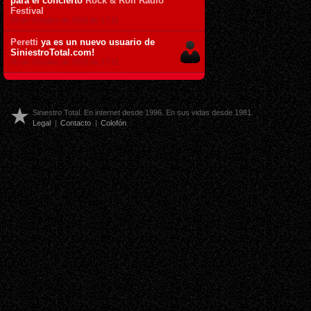
para el concierto
Rock & Roll Radio
Festival
20 de Octubre de 2010 ás 17:11
Peretti
ya es un nuevo usuario de
SiniestroTotal.com!
20 de Octubre de 2010 ás 17:11
Siniestro Total. En internet desde 1996. En sus vidas desde 1981.
Legal
|
Contacto
|
Colofón