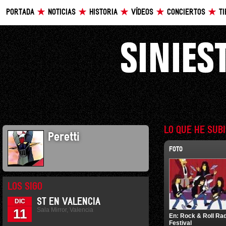
PORTADA
NOTICIAS
HISTORIA
VÍDEOS
CONCIERTOS
T
LO QUE HE SUB
Peretti
FOTO
LOS SIGO
ST EN VALENCIA
DIC
Sala Mirror, Valencia
11
En:
Rock & Roll Rad
Festival