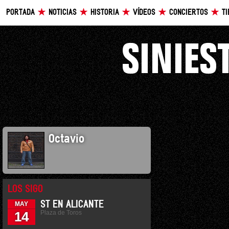
PORTADA
NOTICIAS
HISTORIA
VÍDEOS
CONCIERTOS
T
Octavio
LOS SIGO
ST EN ALICANTE
MAY
Plaza de Toros
14