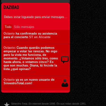
DAZIBAO
Debes estar logueado para enviar mensajes...
Todo
Sólo mensajes
Octavio
ha confirmado su asistencia
para el concierto
ST en Alicante
14 de Abril de 2011 ás 21:19
Octavio
: Cuando queráis podemos
empezar a votar las rarezas. No oigo
pero la vista me funciona, de
momento. ¿Votamos sólo tres, como
hasta ahora, o votamos cinco? Es
que son muchas. Diana, tú hiciste la
lista ¿qué opinas?
14 de Abril de 2011 ás 21:00
Octavio
ya es un nuevo usuario de
SiniestroTotal.com!
14 de Abril de 2011 ás 20:55
Siniestro Total. En internet desde 1996. En sus vidas desde 1981.