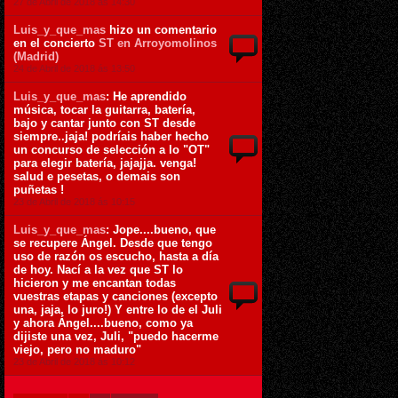
27 de Abril de 2018 ás 14:30
Luis_y_que_mas
hizo un comentario
en el concierto
ST en Arroyomolinos
(Madrid)
24 de Abril de 2018 ás 13:50
Luis_y_que_mas
: He aprendido
música, tocar la guitarra, batería,
bajo y cantar junto con ST desde
siempre..jaja! podríais haber hecho
un concurso de selección a lo "OT"
para elegir batería, jajajja. venga!
salud e pesetas, o demais son
puñetas !
23 de Abril de 2018 ás 10:15
Luis_y_que_mas
: Jope....bueno, que
se recupere Ángel. Desde que tengo
uso de razón os escucho, hasta a día
de hoy. Nací a la vez que ST lo
hicieron y me encantan todas
vuestras etapas y canciones (excepto
una, jaja, lo juro!) Y entre lo de el Juli
y ahora Ángel....bueno, como ya
dijiste una vez, Juli, "puedo hacerme
viejo, pero no maduro"
23 de Abril de 2018 ás 10:12