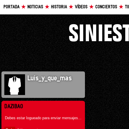
PORTADA
NOTICIAS
HISTORIA
VÍDEOS
CONCIERTOS
T
Luis_y_que_mas
DAZIBAO
Debes estar logueado para enviar mensajes...