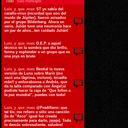
Todo
Sólo mensajes
Luis_y_que_mas
: ST ya sabía del
carallo-virus (recordad que son del
muslo de Júpiter), fueron avisados
por el grupo Bilderberg. Ahora en
serio, Julián tuvo una neumonía hace
un par de años...ten cuidado Julián!
26 de Mayo de 2020 ás 14:44
Luis_y_que_mas
: D.E.P. a aquel
técnico en la sombra que dio brillo,
forma y esplendor a un grupo que es
una joya en bruto
3 de Abril de 2019 ás 04:38
Luis_y_que_mas
: Bestial la nueva
versión de Luna sobre Marín (me
sacó una lágrima, incluso), tocadla
más!! y enhorabuena a Andrés, que
da la talla comparado con Ángel;si
pudiste hacer la caja de "Que follen a
la paz mundial", puedes con todo!
14 de Mayo de 2018 ás 19:13
Luis_y_que_mas
: @Pradillano: que
tal tío; me refiero a sólo una canción
(la de "Asco" igual fue creada
precisamente para darlo, jejeje). Todo
lo demás sobresaliente. saludos!