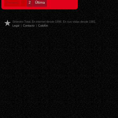
Primera
1
2
Última
Siniestro Total. En internet desde 1996. En sus vidas desde 1981.
Legal
|
Contacto
|
Colofón