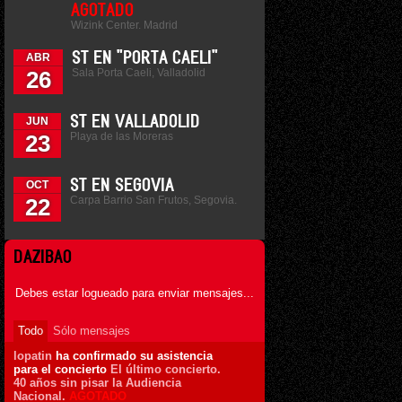
AGOTADO
Wizink Center. Madrid
ST EN "PORTA CAELI"
ABR
Sala Porta Caeli, Valladolid
26
ST EN VALLADOLID
JUN
Playa de las Moreras
23
ST EN SEGOVIA
OCT
Carpa Barrio San Frutos, Segovia.
22
DAZIBAO
Debes estar logueado para enviar mensajes...
Todo
Sólo mensajes
lopatin
ha confirmado su asistencia
para el concierto
El último concierto.
40 años sin pisar la Audiencia
Nacional.
AGOTADO