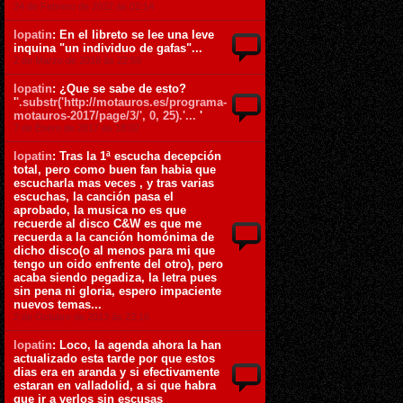
24 de Febrero de 2022 ás 02:14
lopatin
: En el libreto se lee una leve
inquina "un individuo de gafas"...
2 de Marzo de 2018 ás 22:59
lopatin
: ¿Que se sabe de esto?
'
'.substr('http://motauros.es/programa-
motauros-2017/page/3/', 0, 25).'...
'
7 de Enero de 2017 ás 18:02
lopatin
: Tras la 1ª escucha decepción
total, pero como buen fan habia que
escucharla mas veces , y tras varias
escuchas, la canción pasa el
aprobado, la musica no es que
recuerde al disco C&W es que me
recuerda a la canción homónima de
dicho disco(o al menos para mi que
tengo un oido enfrente del otro), pero
acaba siendo pegadiza, la letra pues
sin pena ni gloria, espero impaciente
nuevos temas...
2 de Octubre de 2013 ás 23:16
lopatin
: Loco, la agenda ahora la han
actualizado esta tarde por que estos
dias era en aranda y si efectivamente
estaran en valladolid, a si que habra
que ir a verlos sin escusas