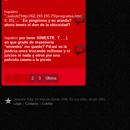
22 de Diciembre de 2012 ás 19:06
lopatin
:
'
'.substr('http://62.193.193.75/programa.htm',
0, 25).'...
' En pingüinos y en aranda?
ahora teneis el don de la ubicuidad?
22 de Diciembre de 2012 ás 11:09
lopatin
: por tener SINIESTR_ T___L
en que grado de masoneria
"siniestra" me quedo? Pd:asi va la
justicia unos triscando millones y ni
juicios ni nada y otros por una
pelicula casera a la picota
24 de Mayo de 2012 ás 15:52
Primera
1
2
3
Última
Siniestro Total. En internet desde 1996. En sus vidas desde 1981.
Legal
|
Contacto
|
Colofón