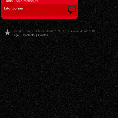
Todo
Sólo mensajes
Lito
: porras
20 de Septiembre de 2010 ás 18:30
Siniestro Total. En internet desde 1996. En sus vidas desde 1981.
Legal
|
Contacto
|
Colofón