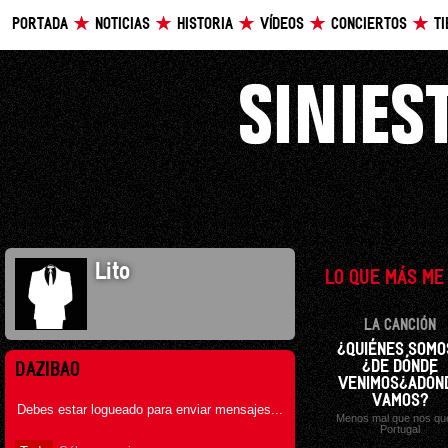
PORTADA
NOTICIAS
HISTORIA
VÍDEOS
CONCIERTOS
T
Lito
LO QUE MÁS ME
LA CANCIÓN
¿QUIÉNES SOMO
¿DE DÓNDE
DAZIBAO
VENIMOS¿ADÓN
VAMOS?
Debes estar logueado para enviar mensajes...
Menos mal que nos qu
Portugal