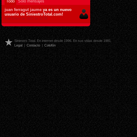
Todo
Sólo mensajes
juan ferragut jaume
ya es un nuevo
usuario de SiniestroTotal.com!
6 de Enero de 2023 ás 12:38
Siniestro Total. En internet desde 1996. En sus vidas desde 1981.
Legal
|
Contacto
|
Colofón