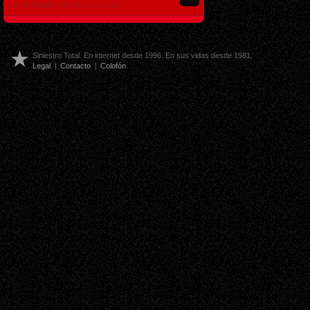
16 de Octubre de 2010 ás 20:13
Siniestro Total. En internet desde 1996. En sus vidas desde 1981.
Legal
|
Contacto
|
Colofón