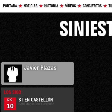
PORTADA
NOTICIAS
HISTORIA
VÍDEOS
CONCIERTOS
T
Javier Plazas
LOS SIGO
ST EN CASTELLÓN
DIC
Sala Magic Box, Castellón
10