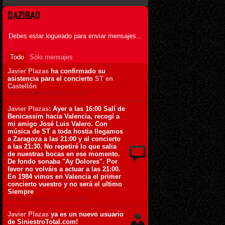
DAZIBAO
Debes estar logueado para enviar mensajes...
Todo
Sólo mensajes
Javier Plazas
ha confirmado su
asistencia para el concierto
ST en
Castellón
16 de Octubre de 2010 ás 20:35
Javier Plazas
: Ayer a las 16:00 Salí de
Benicassim hacia Valencia, recogí a
mi amigo José Luis Valero. Con
música de ST a toda hostia llegamos
a Zaragoza a las 21:00 y al concierto
a las 21:30. No repetiré lo que salia
de nuestras bocas en ese momento.
De fondo sonaba "Ay Dolores". Por
favor no volváis a actuar a las 21:00.
En 1984 vimos en Valencia el primer
concierto vuestro y no será el ultimo
Siempre
16 de Octubre de 2010 ás 20:24
Javier Plazas
ya es un nuevo usuario
de SiniestroTotal.com!