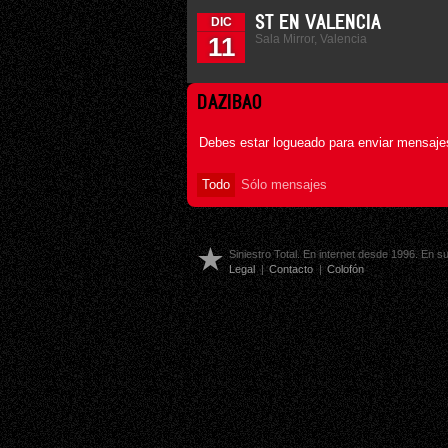
ST EN VALENCIA
DIC
Sala Mirror, Valencia
11
DAZIBAO
Debes estar logueado para enviar mensajes
Todo
Sólo mensajes
Siniestro Total. En internet desde 1996. En 
Legal
|
Contacto
|
Colofón