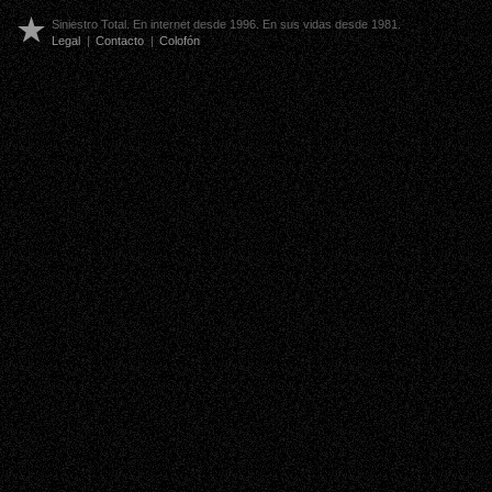
Siniestro Total. En internet desde 1996. En sus vidas desde 1981.
Legal
|
Contacto
|
Colofón