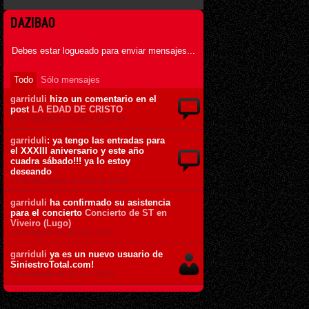
DAZIBAO
Debes estar logueado para enviar mensajes...
Todo
Sólo mensajes
garriduli
hizo un comentario en el
post
LA EDAD DE CRISTO
15 de Diciembre de 2014 ás 22:49
garriduli
: ya tengo las entradas para
el XXXIII aniversario y este año
cuadra sábado!!! ya lo estoy
deseando
17 de Noviembre de 2014 ás 21:47
garriduli
ha confirmado su asistencia
para el concierto
Concierto de ST en
Viveiro (Lugo)
14 de Agosto de 2013 ás 23:31
garriduli
ya es un nuevo usuario de
SiniestroTotal.com!
14 de Agosto de 2013 ás 23:30