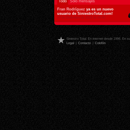
Todo
Sólo mensajes
Fran Rodríguez
ya es un nuevo
usuario de SiniestroTotal.com!
27 de Diciembre de 2023 ás 00:40
Siniestro Total. En internet desde 1996. En 
Legal
|
Contacto
|
Colofón