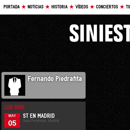
PORTADA
NOTICIAS
HISTORIA
VÍDEOS
CONCIERTOS
T
Fernando Piedrafita
LOS SIGO
ST EN MADRID
MAY
Sala Penélope. Madrid
05