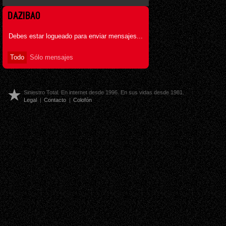
DAZIBAO
Debes estar logueado para enviar mensajes...
Todo
Sólo mensajes
Siniestro Total. En internet desde 1996. En sus vidas desde 1981.
Legal
|
Contacto
|
Colofón