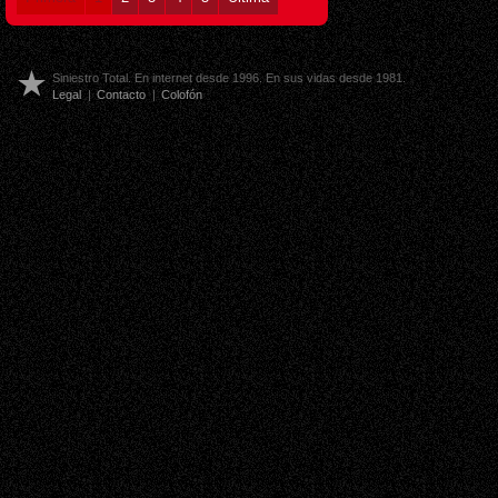
Siniestro Total. En internet desde 1996. En sus vidas desde 1981.
Legal
|
Contacto
|
Colofón