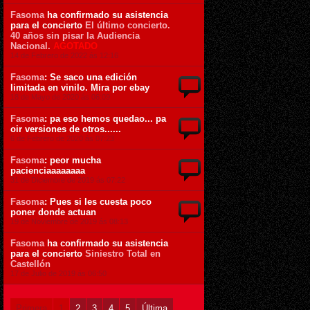
Fasoma
ha confirmado su asistencia
para el concierto
El último concierto.
40 años sin pisar la Audiencia
Nacional.
AGOTADO
14 de Febrero de 2022 ás 12:16
Fasoma
: Se saco una edición
limitada en vinilo. Mira por ebay
18 de Mayo de 2020 ás 06:09
Fasoma
: pa eso hemos quedao... pa
oir versiones de otros......
6 de Febrero de 2020 ás 07:23
Fasoma
: peor mucha
pacienciaaaaaaaa
31 de Diciembre de 2019 ás 07:22
Fasoma
: Pues si les cuesta poco
poner donde actuan
19 de Noviembre de 2019 ás 08:13
Fasoma
ha confirmado su asistencia
para el concierto
Siniestro Total en
Castellón
17 de Julio de 2019 ás 06:50
Primera
1
2
3
4
5
Última