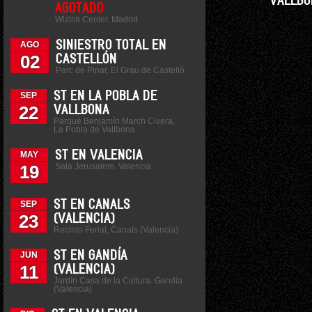
VALLBO
AGOTADO
Wizink Center. Madrid
SINIESTRO TOTAL EN
AGO
02
CASTELLÓN
Parc de Pinar, El Grau de Castelló
ST EN LA POBLA DE
SEP
22
VALLBONA
Parque Benjamín March Civera,
La Pobla de Vallbona
ST EN VALENCIA
MAY
Sala Jerusalem. Valencia
19
ST EN CANALS
SEP
23
(VALENCIA)
Recinto Ferial, Canals (Valencia)
ST EN GANDÍA
JUN
11
(VALENCIA)
Jardín Casa de la Cultura. Gandía
(Valencia)