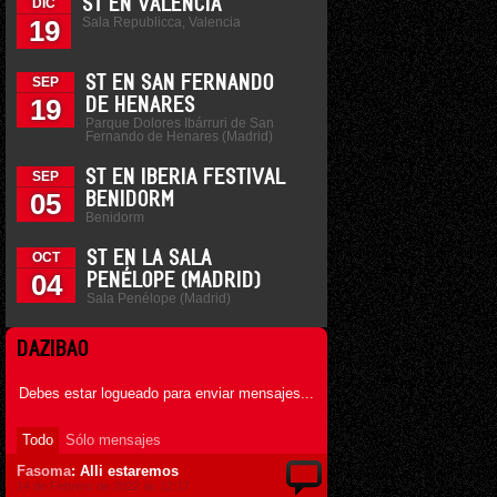
ST EN VALENCIA
DIC
Sala Republicca, Valencia
19
ST EN SAN FERNANDO
SEP
19
DE HENARES
Parque Dolores Ibárruri de San
Fernando de Henares (Madrid)
ST EN IBERIA FESTIVAL
SEP
05
BENIDORM
Benidorm
ST EN LA SALA
OCT
04
PENÉLOPE (MADRID)
Sala Penélope (Madrid)
DAZIBAO
Debes estar logueado para enviar mensajes...
Todo
Sólo mensajes
Fasoma
: Alli estaremos
14 de Febrero de 2022 ás 12:17