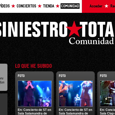
VÍDEOS
CONCIERTOS
TIENDA
COMUNIDAD
Acceder
Re
LO QUE HE SUBIDO
FOTO
FOTO
FOTO
 eu
fan
En:
Concierto de ST en
En:
Concierto de ST en
En:
Concie
Sala Salamandra de
Sala Salamandra de
Sala Clap