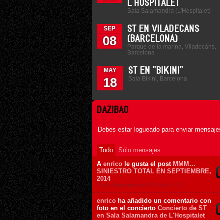
L'HOSPITALET
Sala Salamandra (L'Hospitalet)
ST EN VILADECANS
SEP
08
(BARCELONA)
Parque de la marina, Viladecáns,
Barcelona
ST EN "BIKINI"
MAY
Sala Bikini, Barcelona
18
DAZIBAO
Debes estar logueado para enviar mensajes
Todo
Sólo mensajes
A
enrico
le gusta el post
MMM…
SINIESTRO TOTAL EN SEPTIEMBRE,
2014
12 de Septiembre de 2014 ás 14:19
enrico
ha añadido un comentario con
foto en el concierto
Concierto de ST
en Sala Salamandra de L'Hospitalet