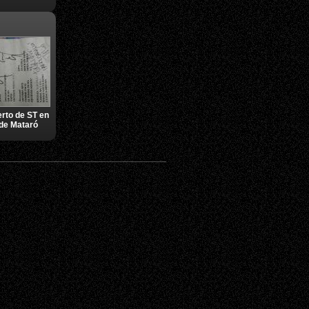
rto de ST en
 de Mataró