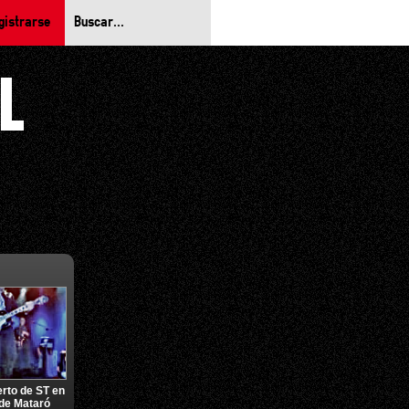
gistrarse
rto de ST en
 de Mataró