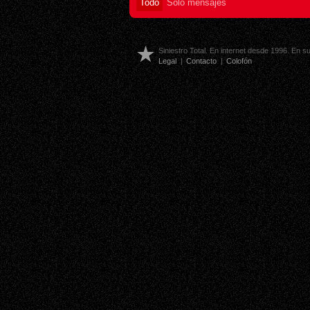
Todo
Sólo mensajes
Siniestro Total. En internet desde 1996. En 
Legal
|
Contacto
|
Colofón