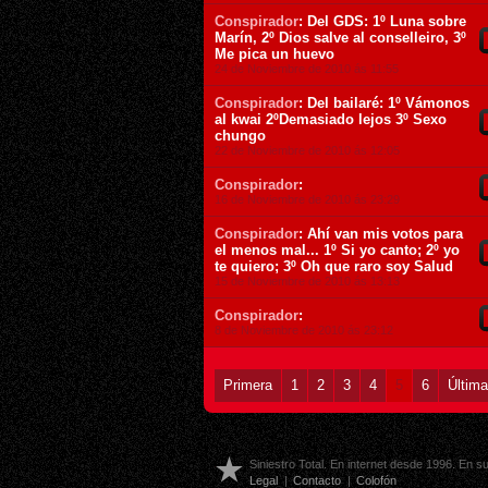
Conspirador
: Del GDS: 1º Luna sobre
Marín, 2º Dios salve al conselleiro, 3º
Me pica un huevo
24 de Noviembre de 2010 ás 11:55
Conspirador
: Del bailaré: 1º Vámonos
al kwai 2ºDemasiado lejos 3º Sexo
chungo
22 de Noviembre de 2010 ás 12:05
Conspirador
:
16 de Noviembre de 2010 ás 23:29
Conspirador
: Ahí van mis votos para
el menos mal... 1º Si yo canto; 2º yo
te quiero; 3º Oh que raro soy Salud
15 de Noviembre de 2010 ás 13:13
Conspirador
:
8 de Noviembre de 2010 ás 23:12
Primera
1
2
3
4
5
6
Última
Siniestro Total. En internet desde 1996. En 
Legal
|
Contacto
|
Colofón