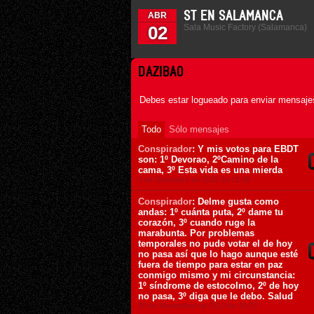
ST EN SALAMANCA
ABR
Sala Music Factory (Salamanca)
02
DAZIBAO
Debes estar logueado para enviar mensajes
Todo
Sólo mensajes
Conspirador
: Y mis votos para EBDT
son: 1º Devorao, 2ºCamino de la
cama, 3º Esta vida es una mierda
4 de Diciembre de 2010 ás 13:39
Conspirador
: Delme gusta como
andas: 1º cuánta puta, 2º dame tu
corazón, 3º cuando ruge la
marabunta. Por problemas
temporales no pude votar el de hoy
no pasa así que lo hago aunque esté
fuera de tiempo para estar en paz
conmigo mismo y mi circunstancia:
1º síndrome de estocolmo, 2º de hoy
no pasa, 3º diga que le debo. Salud
30 de Noviembre de 2010 ás 10:23