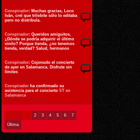
15 de Marzo de 2017 ás 16:38
Conspirador
: Muchas gracias, Loco
Iván, creí que trilobite sólo lo editaba
pero no distribuía.
11 de Marzo de 2017 ás 08:07
Conspirador
: Queridos amiguitos,
¿Dónde se podría adquirir el último
vinilo? Porque tienda, ¿no tenemos
tienda, verdad? Salud, hermanos
10 de Marzo de 2017 ás 15:37
Conspirador
: Cojonudo el concierto
de ayer en Salamanca. Disfrute sin
límites
3 de Abril de 2016 ás 15:59
Conspirador
ha confirmado su
asistencia para el concierto
ST en
Salamanca
7 de Marzo de 2016 ás 15:44
Primera
1
2
3
4
5
6
7
Última