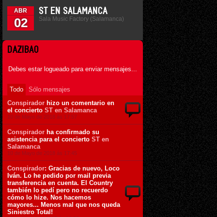
ST EN SALAMANCA
ABR
Sala Music Factory (Salamanca)
02
DAZIBAO
Debes estar logueado para enviar mensajes...
Todo
Sólo mensajes
Conspirador
hizo un comentario en
el concierto
ST en Salamanca
10 de Mayo de 2018 ás 17:57
Conspirador
ha confirmado su
asistencia para el concierto
ST en
Salamanca
10 de Mayo de 2018 ás 17:45
Conspirador
: Gracias de nuevo, Loco
Iván. Lo he pedido por mail previa
transferencia en cuenta. El Country
también lo pedí pero no recuerdo
cómo lo hize. Nos hacemos
mayores... Menos mal que nos queda
Siniestro Total!