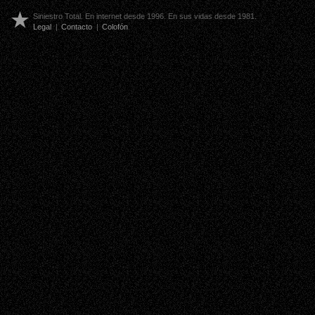
Siniestro Total. En internet desde 1996. En sus vidas desde 1981.
Legal
|
Contacto
|
Colofón