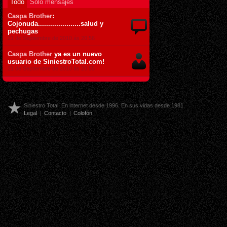
Todo
Sólo mensajes
Caspa Brother
:
Cojonuda.....................salud y
pechugas
21 de Septiembre de 2010 ás 20:56
Caspa Brother
ya es un nuevo
usuario de SiniestroTotal.com!
21 de Septiembre de 2010 ás 20:55
Siniestro Total. En internet desde 1996. En sus vidas desde 1981.
Legal
|
Contacto
|
Colofón