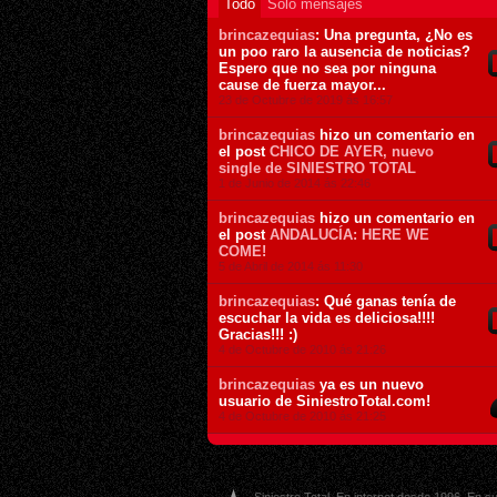
Todo
Sólo mensajes
brincazequias
: Una pregunta, ¿No es
un poo raro la ausencia de noticias?
Espero que no sea por ninguna
cause de fuerza mayor...
23 de Octubre de 2019 ás 16:57
brincazequias
hizo un comentario en
el post
CHICO DE AYER, nuevo
single de SINIESTRO TOTAL
1 de Junio de 2014 ás 22:46
brincazequias
hizo un comentario en
el post
ANDALUCÍA: HERE WE
COME!
5 de Abril de 2014 ás 11:30
brincazequias
: Qué ganas tenía de
escuchar la vida es deliciosa!!!!
Gracias!!! :)
4 de Octubre de 2010 ás 21:26
brincazequias
ya es un nuevo
usuario de SiniestroTotal.com!
4 de Octubre de 2010 ás 21:25