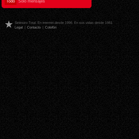
Todo
Sólo mensajes
Siniestro Total. En internet desde 1996. En sus vidas desde 1981.
Legal
|
Contacto
|
Colofón