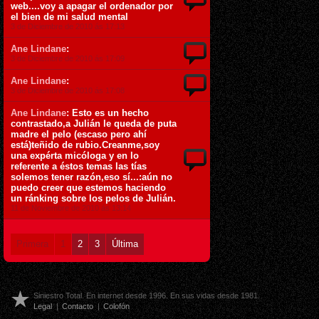
web....voy a apagar el ordenador por
el bien de mi salud mental
3 de Diciembre de 2010 ás 17:13
Ane Lindane
:
3 de Diciembre de 2010 ás 17:09
Ane Lindane
:
3 de Diciembre de 2010 ás 17:08
Ane Lindane
: Esto es un hecho
contrastado,a Julián le queda de puta
madre el pelo (escaso pero ahí
está)teñido de rubio.Creanme,soy
una expérta micóloga y en lo
referente a éstos temas las tías
solemos tener razón,eso sí...:aún no
puedo creer que estemos haciendo
un ránking sobre los pelos de Julián.
11 de Noviembre de 2010 ás 13:14
Primera
1
2
3
Última
Siniestro Total. En internet desde 1996. En sus vidas desde 1981.
Legal
|
Contacto
|
Colofón