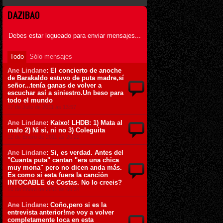
DAZIBAO
Debes estar logueado para enviar mensajes...
Todo
Sólo mensajes
Ane Lindane
: El concierto de anoche
de Barakaldo estuvo de puta madre,sí
señor...tenía ganas de volver a
escuchar así a siniestro.Un beso para
todo el mundo
17 de Julio de 2011 ás 13:57
Ane Lindane
: Kaixo! LHDB: 1) Mata al
malo 2) Ni si, ni no 3) Coleguita
12 de Enero de 2011 ás 20:22
Ane Lindane
: Si, es verdad. Antes del
"Cuanta puta" cantan "era una chica
muy mona" pero no dicen anda más.
Es como si esta fuera la canción
INTOCABLE de Costas. No lo creeis?
10 de Enero de 2011 ás 00:34
Ane Lindane
: Coño,pero si es la
entrevista anterior!me voy a volver
completamente loca en esta