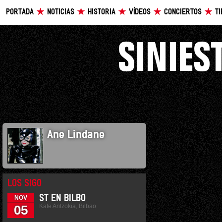
PORTADA
NOTICIAS
HISTORIA
VÍDEOS
CONCIERTOS
T
Ane Lindane
LOS SIGO
ST EN BILBO
NOV
Kafe Antzokia, Bilbao
05