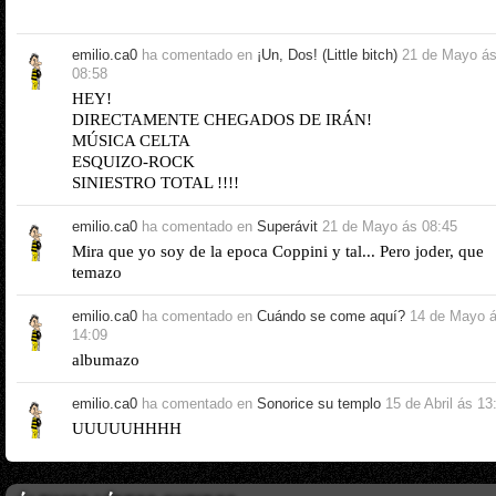
emilio.ca0
ha comentado en
¡Un, Dos! (Little bitch)
21 de Mayo á
08:58
HEY!
DIRECTAMENTE CHEGADOS DE IRÁN!
MÚSICA CELTA
ESQUIZO-ROCK
SINIESTRO TOTAL !!!!
emilio.ca0
ha comentado en
Superávit
21 de Mayo ás 08:45
Mira que yo soy de la epoca Coppini y tal... Pero joder, que
temazo
emilio.ca0
ha comentado en
Cuándo se come aquí?
14 de Mayo 
14:09
albumazo
emilio.ca0
ha comentado en
Sonorice su templo
15 de Abril ás 13
UUUUUHHHH