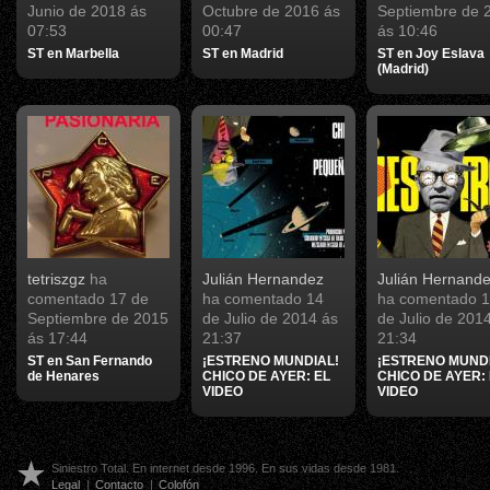
Junio de 2018 ás
Octubre de 2016 ás
Septiembre de 
07:53
00:47
ás 10:46
ST en Marbella
ST en Madrid
ST en Joy Eslava
(Madrid)
tetriszgz
ha
Julián Hernandez
Julián Hernand
comentado
17 de
ha comentado
14
ha comentado
1
Septiembre de 2015
de Julio de 2014 ás
de Julio de 201
ás 17:44
21:37
21:34
ST en San Fernando
¡ESTRENO MUNDIAL!
¡ESTRENO MUNDI
de Henares
CHICO DE AYER: EL
CHICO DE AYER:
VIDEO
VIDEO
Siniestro Total. En internet desde 1996. En sus vidas desde 1981.
Legal
|
Contacto
|
Colofón