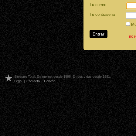
Tu correo
Tu contraseña
Mos
no 
Siniestro Total. En internet desde 1996. En sus vidas desde 1981.
Legal
|
Contacto
|
Colofón