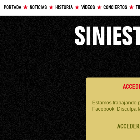
PORTADA
NOTICIAS
HISTORIA
VÍDEOS
CONCIERTOS
T
ACCED
Estamos trabajando p
Facebook. Disculpa l
ACCEDER